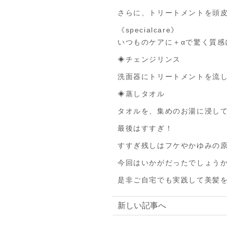
さらに、トリートメントを頭皮
《specialcare》
いつものケアに＋‪αで驚く質感
◈チェンジリンス
洗面器にトリートメントを流
◈蒸しタオル
タオルを、集めのお湯に浸して
最後はすすぎ！
すすぎ残しはフケやかゆみの
今回はいかがだったでしょう
是非ご自宅でも実践して美髪
新しい記事へ