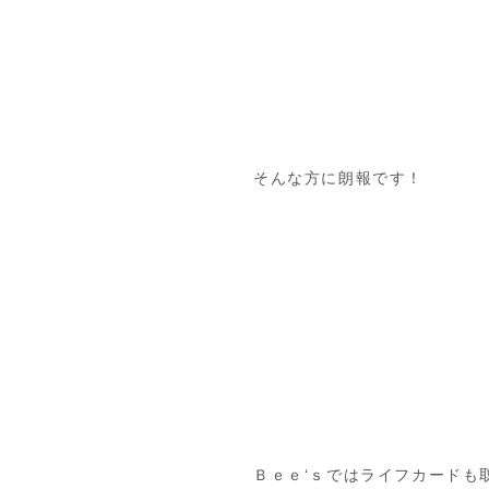
そんな方に朗報です！
Ｂｅｅ‘ｓではライフカードも