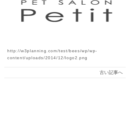
http://w3planning.com/test/bees/wp/wp-
content/uploads/2014/12/logo2.png
古い記事へ